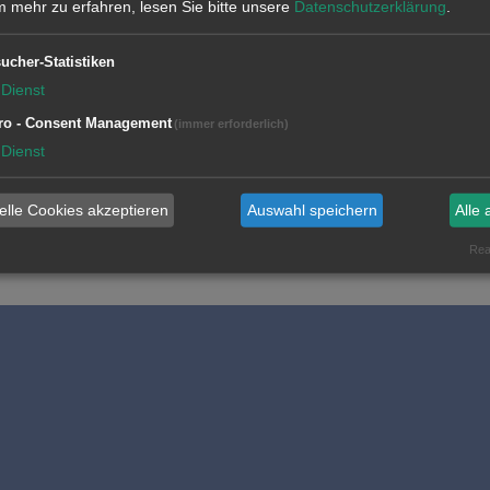
 mehr zu erfahren, lesen Sie bitte unsere
Datenschutzerklärung
.
Sprechen auch Sie mit uns über neue Möglichkeiten in Ihrer Produktion.
ucher-Statistiken
Dienst
ro - Consent Management
(immer erforderlich)
Dienst
elle Cookies akzeptieren
Auswahl speichern
Alle 
Real