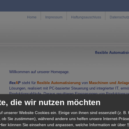
Home
Impressum
Haftungsauschluss
Datenschut
flexible Automatis
Willkommen auf unserer Homepage.
flex
A
P
steht für
flexible Automatisierung
von
Maschinen und Anlag
Lösungen, realisiert mit PC-basierter Steuerung und integrierter IT, erm
Produktionsabläufe. Daraus resultieren Einsparungen von Produktionszei
Handlingskosten.
te, die wir nutzen möchten
Langjährige Erfahrung mit industrieller Steuerungs- und Antriebstechnik
f unserer Website Cookies ein. Einige von ihnen sind essenziell (z. B. f
Anwendungs- und Maschinen-KnowHow sind der Garant für die erfolgrei
 ob Sie zustimmen), während andere uns helfen unsere Internet-Präs
Projekte.
Hier können Sie einsehen und anpassen, welche Information wir über S