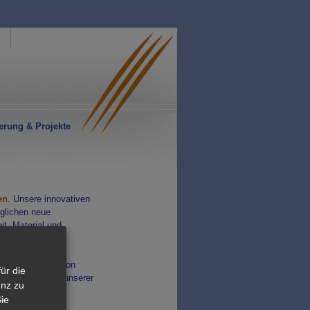
z
ierung & Projekte
en
. Unsere innovativen
öglichen neue
t, Material und
 in Kombination von
ür die
che Abwicklung unserer
enz zu
ie