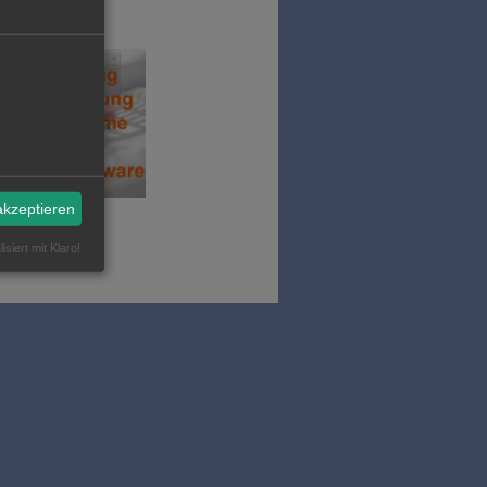
akzeptieren
isiert mit Klaro!