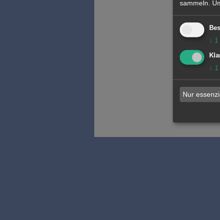
sammeln.
Um
Bes
↓
1
Kla
↓
1
Nur essenzi